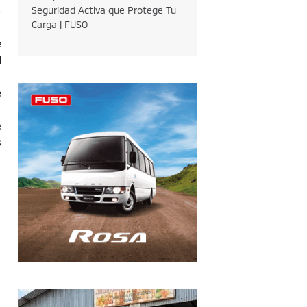
o
Seguridad Activa que Protege Tu
Carga | FUSO
e
l
e
e
s