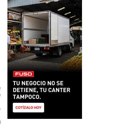
e
e
s
l