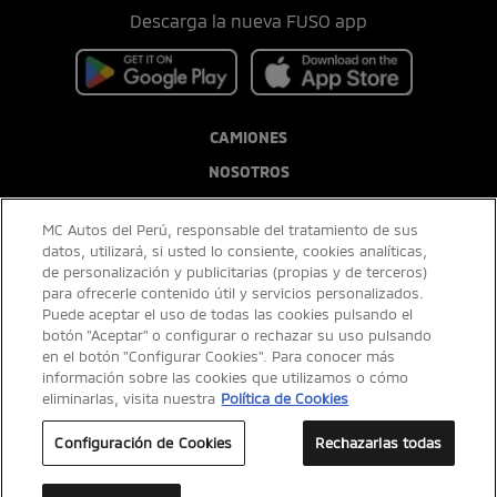
Descarga la nueva FUSO app
CAMIONES
NOSOTROS
POSTVENTA
MC Autos del Perú, responsable del tratamiento de sus
BLOG
datos, utilizará, si usted lo consiente, cookies analíticas,
de personalización y publicitarias (propias y de terceros)
para ofrecerle contenido útil y servicios personalizados.
Puede aceptar el uso de todas las cookies pulsando el
botón "Aceptar" o configurar o rechazar su uso pulsando
en el botón "Configurar Cookies". Para conocer más
información sobre las cookies que utilizamos o cómo
eliminarlas, visita nuestra
Política de Cookies
Configuración de Cookies
Rechazarlas todas
Imágenes referenciales. El equipamiento puede variar sin previo aviso, consultar
con concesionario. TCR S/3.43, se tomará el tipo de cambio vigente de la SBS al
día de la transacción. Vigencia: Promoción válida a nivel nacional del 01/08/2026 al