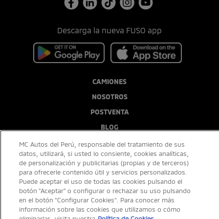
Descarga la nueva FUSO app
CAMIONES
NOSOTROS
POSTVENTA
BLOG
MC Autos del Perú, responsable del tratamiento de sus
datos, utilizará, si usted lo consiente, cookies analíticas,
de personalización y publicitarias (propias y de terceros)
para ofrecerle contenido útil y servicios personalizados.
Puede aceptar el uso de todas las cookies pulsando el
botón "Aceptar" o configurar o rechazar su uso pulsando
en el botón "Configurar Cookies". Para conocer más
información sobre las cookies que utilizamos o cómo
eliminarlas, visita nuestra
Política de Cookies