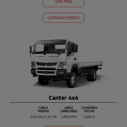
VER MÁS
COMPARAR MODELO
Canter 4x4
CARGA
LARGO
CILINDRADA
MÁXIMA
CARROZABLE
MOTOR
3,625 (KG) O 3,6 TN
4,850 (MM)
2,998 CC