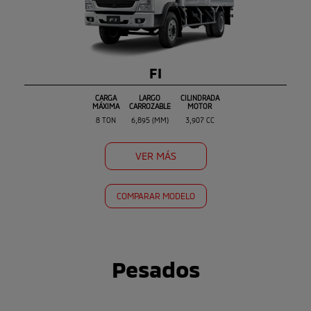
FI
CARGA
LARGO
CILINDRADA
MÁXIMA
CARROZABLE
MOTOR
8 TON
6,895 (MM)
3,907 CC
VER MÁS
COMPARAR MODELO
Pesados