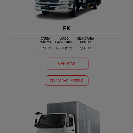
FK
CARGA
LARGO
CILINDRADA
MÁXIMA
CARROZABLE
MOTOR
6.7 TON
6,850 (MM)
7,545 CC
VER MÁS
COMPARAR MODELO