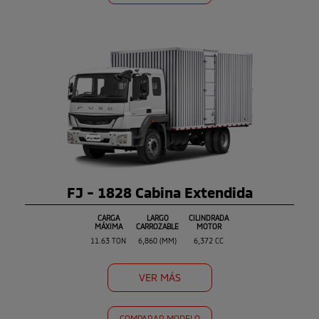
FJ - 1828 Cabina Extendida
CARGA
LARGO
CILINDRADA
MÁXIMA
CARROZABLE
MOTOR
11.63 TON
6,860 (MM)
6,372 CC
VER MÁS
COMPARAR MODELO