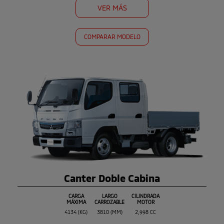
VER MÁS
COMPARAR MODELO
Canter Doble Cabina
CARGA
LARGO
CILINDRADA
MÁXIMA
CARROZABLE
MOTOR
4134 (KG)
3810 (MM)
2,998 CC