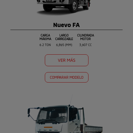
Nuevo FA
CARGA
LARGO
CILINDRADA
MÁXIMA
CARROZABLE
MOTOR
6.2 TON
6,895 (MM)
3,907 CC
VER MÁS
COMPARAR MODELO