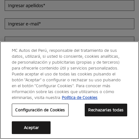
MC Autos del Perú, responsable del tratamiento de sus
datos, utilizará, si usted lo consiente, cookies analíticas,
de personalización y publicitarias (propias y de terceros)
He leído y acepto la Política de Privacidad de Protección de Datos
para ofrecerle contenido útil y servicios personalizados.
Personales (en adelante , la "Política")
(ver AQUÍ)
Puede aceptar el uso de todas las cookies pulsando el
Autorizo al Importador el tratamiento de mis datos personales para
botón "Aceptar" o configurar o rechazar su uso pulsando
en el botón "Configurar Cookies". Para conocer más
las finalidades adicionales descritas en el numeral 3 de la Política
información sobre las cookies que utilizamos o cómo
(ver AQUÍ)
eliminarlas, visita nuestra
Política de Cookies
Autorizo la transferencia de mis datos a los terceros mencionados
Configuración de Cookies
Rechazarlas todas
en el Anexo 1 de la política para ser utilizados con los fines
publicitarios mencionados en el citado Anexo 1 (
Ver AQUÍ
.)
Aceptar
Concesionario
Tienda Fuso
Contactar
Cotizar