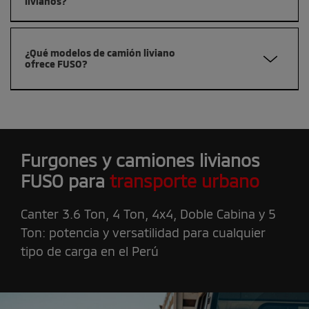
livianos?
son esenciales para alargar la vida útil y mantener el
rendimiento del vehículo.
Incluye mantenimiento preventivo, repuestos de piezas
originales, asistencia técnica especializada, garantía y
¿Qué modelos de camión liviano
soporte a nivel nacional a través de su red de
ofrece FUSO?
concesionarios autorizados.
FUSO ofrece los modelos como el Canter en diferentes
versiones y capacidades: Canter 3.6 Ton, Canter 4 Ton,
Canter 4x4, Canter doble cabina y Canter 5 Ton,
adaptados para transporte urbano, reparto de última
Furgones y camiones livianos
milla y aplicaciones personalizadas como furgones y
plataformas.
FUSO para
transporte urbano
Canter 3.6 Ton, 4 Ton, 4x4, Doble Cabina y 5
Ton: potencia y versatilidad para cualquier
tipo de carga en el Perú