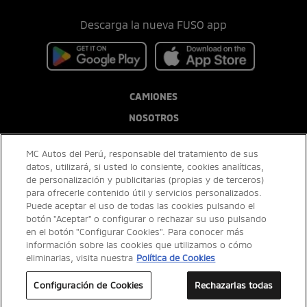
Descarga la nueva FUSO app
CAMIONES
NOSOTROS
POSTVENTA
MC Autos del Perú, responsable del tratamiento de sus
BLOG
datos, utilizará, si usted lo consiente, cookies analíticas,
de personalización y publicitarias (propias y de terceros)
para ofrecerle contenido útil y servicios personalizados.
Puede aceptar el uso de todas las cookies pulsando el
botón "Aceptar" o configurar o rechazar su uso pulsando
en el botón "Configurar Cookies". Para conocer más
información sobre las cookies que utilizamos o cómo
eliminarlas, visita nuestra
Política de Cookies
Configuración de Cookies
Rechazarlas todas
Imágenes referenciales. El equipamiento puede variar sin previo aviso, consultar
con concesionario. TCR S/3.43, se tomará el tipo de cambio vigente de la SBS al