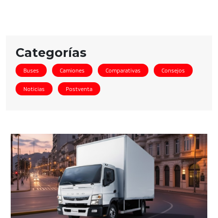
Categorías
Buses
Camiones
Comparativas
Consejos
Noticias
Postventa