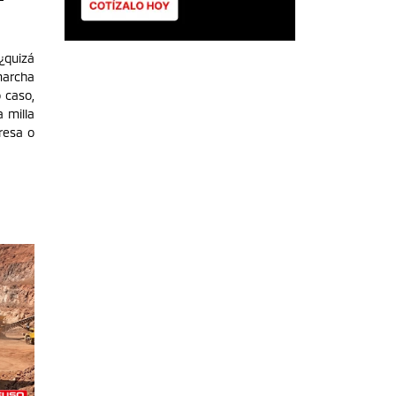
¿quizá
marcha
 caso,
a milla
resa o