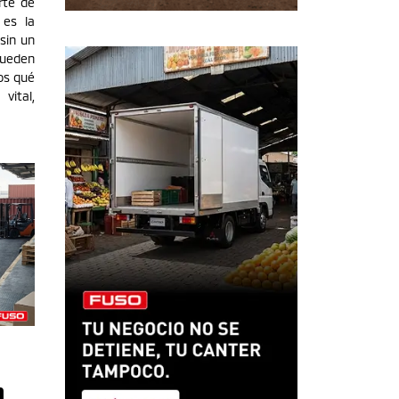
rte de
 es la
sin un
ueden
os qué
vital,
n