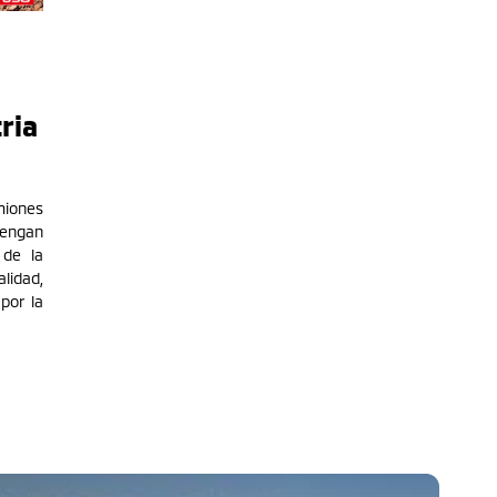
ria
miones
tengan
 de la
lidad,
por la