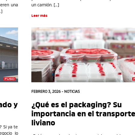
ieren una
un camión. […]
…]
Leer más
FEBRERO 3, 2026 -
NOTICIAS
ado y
¿Qué es el packaging? Su
importancia en el transport
liviano
? Si ya te
egocio lo