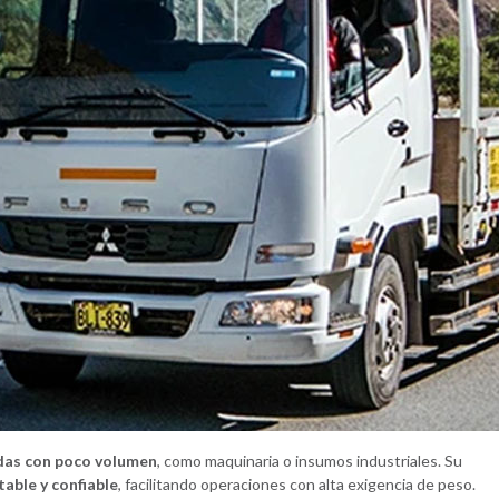
das con poco volumen
, como maquinaria o insumos industriales. Su
able y confiable
, facilitando operaciones con alta exigencia de peso.