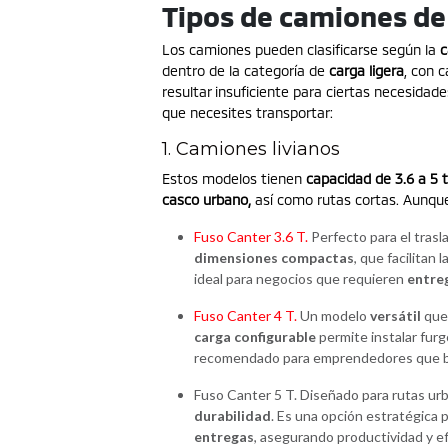
Tipos de camiones de
Los camiones pueden clasificarse según la
c
dentro de la categoría de
carga ligera
, con 
resultar insuficiente para ciertas necesidad
que necesites transportar:
1. Camiones livianos
Estos modelos tienen
capacidad de 3.6 a 5 
casco urbano,
así como rutas cortas. Aunqu
Fuso Canter 3.6 T.
Perfecto para el trasl
dimensiones compactas
, que facilitan
ideal para negocios que requieren
entreg
Fuso Canter 4 T.
Un modelo
versátil
que 
carga configurable
permite instalar furg
recomendado para emprendedores que 
Fuso Canter 5 T. Diseñado para rutas ur
durabilidad
. Es una opción estratégica
entregas
, asegurando productividad y ef