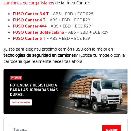
camiones de carga livianos
de la línea Canter:
FUSO Canter 3.6 T
– ABS + EBD + ECE R29
FUSO Canter 4 T
– ABS + EBD + ECE R29
FUSO Canter 4×4
– ABS + EBD + ECE R29
FUSO Canter doble cabina
– ABS + EBD + ECE R29
FUSO Canter 5 T
– ABS + EBD + ECE R29
¿Listo para elegir tu próximo camión FUSO con lo mejor en
tecnologías de seguridad en camiones
? ¡Cotiza tu modelo con la
carrocería que realmente necesitas ahora!